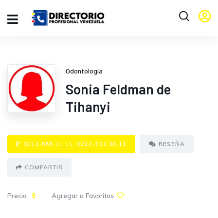
Odontología
Sonia Feldman de
Tihanyi
0212-555.11.11, 0212-552.90.11
RESEÑA
COMPARTIR
Precio
$
Agregar a Favoritos