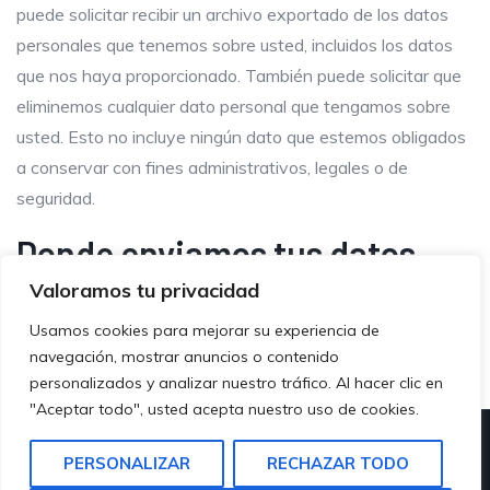
puede solicitar recibir un archivo exportado de los datos
personales que tenemos sobre usted, incluidos los datos
que nos haya proporcionado. También puede solicitar que
eliminemos cualquier dato personal que tengamos sobre
usted. Esto no incluye ningún dato que estemos obligados
a conservar con fines administrativos, legales o de
seguridad.
Donde enviamos tus datos
Valoramos tu privacidad
Es posible que los comentarios de los visitantes los revise
Usamos cookies para mejorar su experiencia de
un servicio de detección automática de spam.
navegación, mostrar anuncios o contenido
personalizados y analizar nuestro tráfico. Al hacer clic en
"Aceptar todo", usted acepta nuestro uso de cookies.
© Copyright – 2023 – Directorio Profesional Venezuela-
PERSONALIZAR
RECHAZAR TODO
Todos los Derechos Reservados |
Aviso Legal
|
Política de