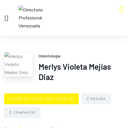
Odontología
Merlys Violeta Mejías
Diaz
0286-511.16.90, 0414-136.91.65
RESEÑA
COMPARTIR