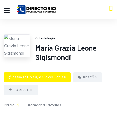
Odontología
María Grazia Leone
Sigismondi
0286-961.0.78, 0416-391.03.88
RESEÑA
COMPARTIR
Precio
$
Agregar a Favoritos