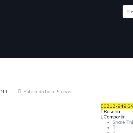
MDLT.
Publicado hace 5 años
0212-949.64
Reseña
Compartir
a
Share Thi