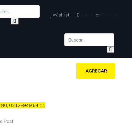
Wishlist
Sign in
or
Register
AGREGAR
.80, 0212-949.64.11
s Post: