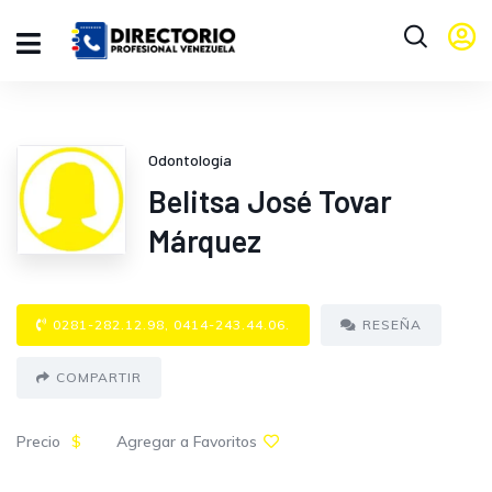
Odontología
Belitsa José Tovar
Márquez
0281-282.12.98, 0414-243.44.06.
RESEÑA
COMPARTIR
Precio
$
Agregar a Favoritos