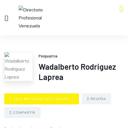
Psiquiatría
Wadalberto Rodriguez
Laprea
0212-949.64.80, 0212-949.64.11
RESEÑA
COMPARTIR