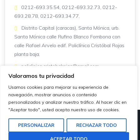
0212-693.35.54, 0212-693.32.73, 0212-
693.28.78, 0212-693.34.77.
Distrito Capital (caracas), Santa Mónica, urb.
Santa Mónica calle Rufino Blanco Fombona con
calle Rafael Arvelo edif. Policlínica Cristóbal Rojas
planta baja.
policlinica.cristobalrojas@gmail.com
Valoramos tu privacidad
Usamos cookies para mejorar su experiencia de
navegación, mostrar anuncios o contenido
personalizados y analizar nuestro tráfico. Al hacer clic en
"Aceptar todo", usted acepta nuestro uso de cookies.
© Copyright – 2023 – Directorio Profesional Venezuela-
PERSONALIZAR
RECHAZAR TODO
Todos los Derechos Reservados |
Aviso Legal
|
Política de
Privacidad
|
Política de Cookies
ACEPTAR TODO