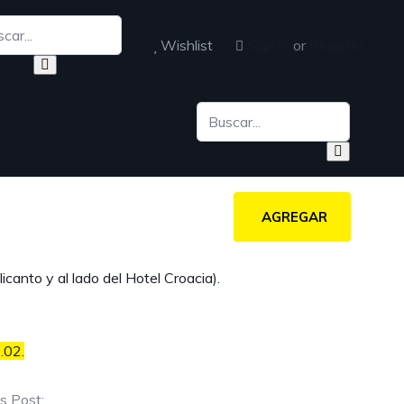
Wishlist
Sign in
or
Register
AGREGAR
icanto y al lado del Hotel Croacia).
.02.
s Post: