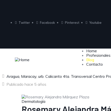
Twitter
Facebook
Pinterest
Youtube
Home
Profesionales
Blog
Contacto
Aragua, Maracay, urb. Calicanto 4ta. Transversal Centro Prof
Publicado hace 5 años
Dermatología
Rosemary Alejandra Má