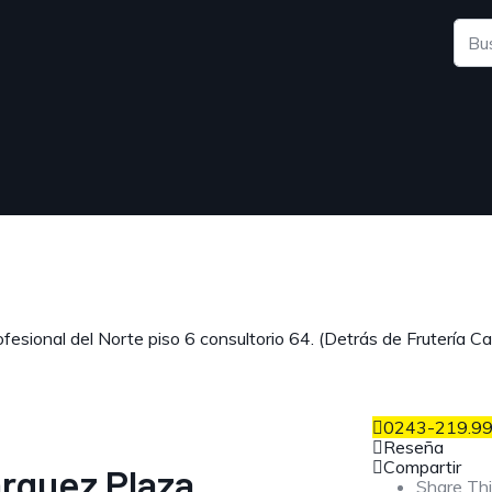
esional del Norte piso 6 consultorio 64. (Detrás de Frutería Cal
0243-219.99
Reseña
Compartir
rquez Plaza
Share Thi