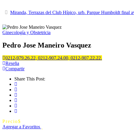
Miranda, Terrazas del Club Hípico, urb. Parque Humboldt final a
Ginecología y Obstetricia
Pedro Jose Maneiro Vasquez
0212-979.26.22, 0212-907.24.00, 0212-907.22.22.
Reseña
Compartir
Share This Post:
Precio
$
Agregar a Favoritos