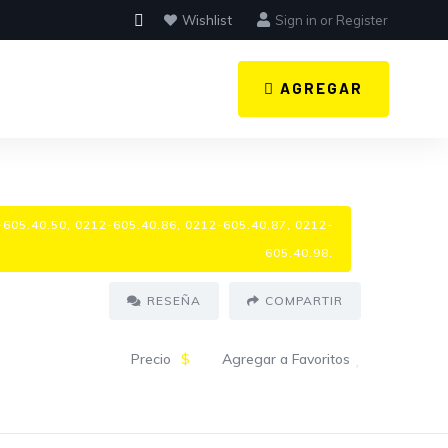
Wishlist
Sign in
or
Register
AGREGAR
605.40.50, 0212-605.40.86, 0212-605.40.87, 0212-
605.40.98.
RESEÑA
COMPARTIR
Precio
$
Agregar a Favoritos