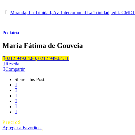
Miranda, La Trinidad, Av. Intercomunal La Trinidad, edif. CMD
Pediatría
María Fátima de Gouveia
0212-949.64.80, 0212-949.64.11
Reseña
Compartir
Share This Post:
Precio
$
Agregar a Favoritos