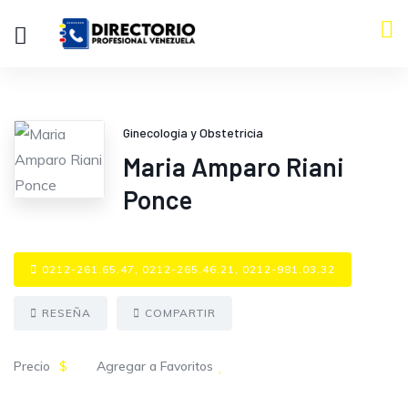
Ginecología y Obstetricia
Maria Amparo Riani
Ponce
0212-261.65.47, 0212-265.46.21, 0212-981.03.32
RESEÑA
COMPARTIR
Precio
$
Agregar a Favoritos