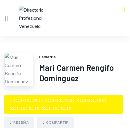
Pediatría
Mari Carmen Rengifo
Domínguez
0212-201.66.04, 0212-201.62.55, 0212-201.66.03,
0212-201.61.35, 0212-201.61.50
RESEÑA
COMPARTIR