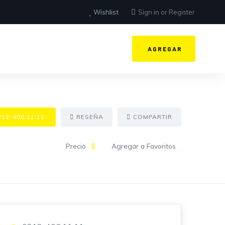
Wishlist
Sign in
or
Register
AGREGAR
212-406.11.11.
RESEÑA
COMPARTIR
Precio
$
Agregar a Favoritos