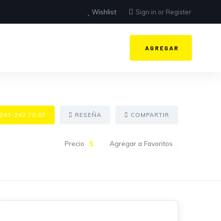
Wishlist
Sign in
or
Register
AGREGAR
243-242.70.87
RESEÑA
COMPARTIR
Precio
$
Agregar a Favoritos