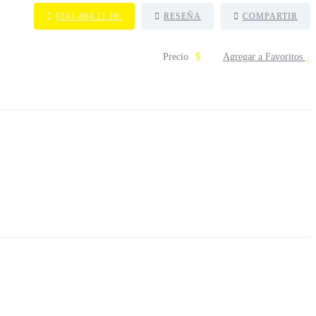
0241-864.21.10.
RESEÑA
COMPARTIR
Precio
$
Agregar a Favoritos