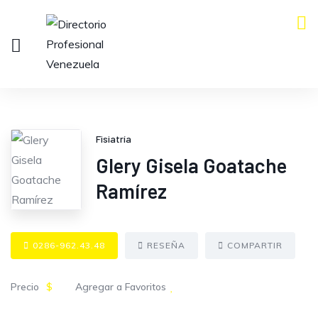
Fisiatría
Glery Gisela Goatache
Ramírez
0286-962.43.48
RESEÑA
COMPARTIR
Precio
$
Agregar a Favoritos