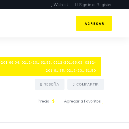
Wishlist
Sign in
or
Register
AGREGAR
201.66.04, 0212-201.62.55, 0212-201.66.03, 0212-
201.61.35, 0212-201.61.50
RESEÑA
COMPARTIR
Precio
$
Agregar a Favoritos