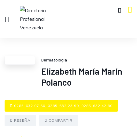
Dermatología
Elizabeth María Marín
Polanco
0285-632.07.60, 0285-632.23.90, 0285-632.42.80
RESEÑA
COMPARTIR