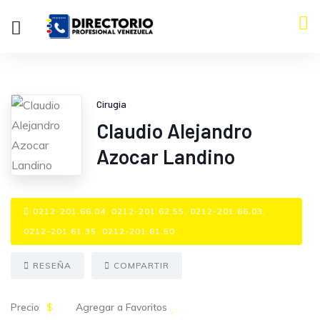
Cirugía
Claudio Alejandro
Azocar Landino
0212-201.66.04, 0212-201.62.55, 0212-201.66.03,
0212-201.61.35, 0212-201.61.50
RESEÑA
COMPARTIR
Precio
$
Agregar a Favoritos