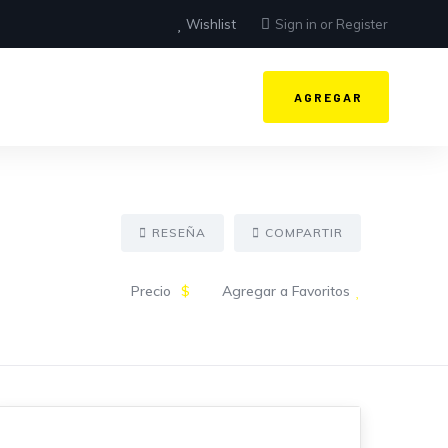
Wishlist
Sign in
or
Register
AGREGAR
RESEÑA
COMPARTIR
Precio
$
Agregar a Favoritos