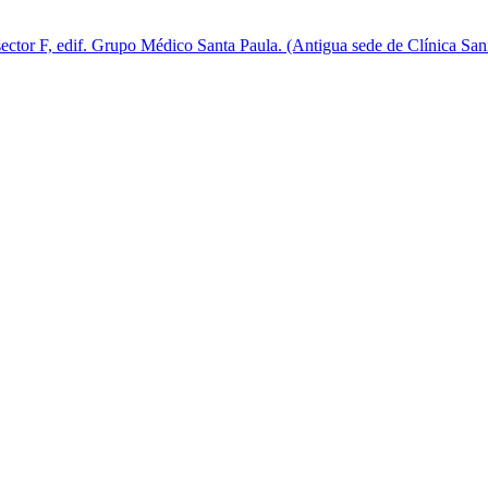
sector F, edif. Grupo Médico Santa Paula. (Antigua sede de Clínica Sani