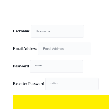
Username
Email Address
Password
Re-enter Password