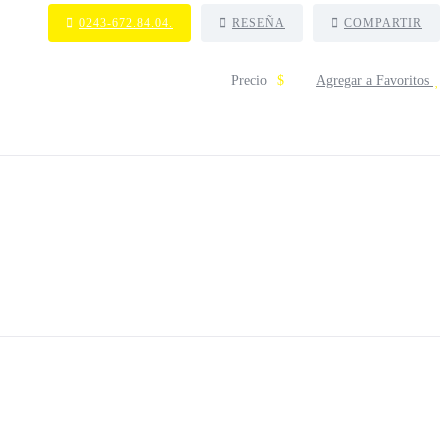
0243-672.84.04.
RESEÑA
COMPARTIR
Precio
$
Agregar a Favoritos