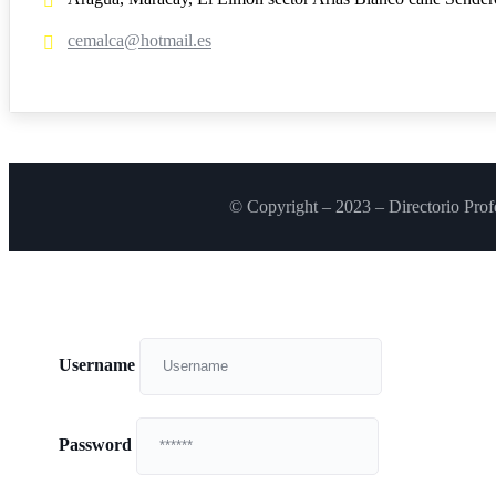
cemalca@hotmail.es
© Copyright – 2023 – Directorio Prof
Username
Password