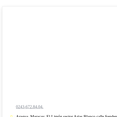
0243-672.84.04.
Aragua, Maracay, El Limón sector Arias Blanco calle Sender