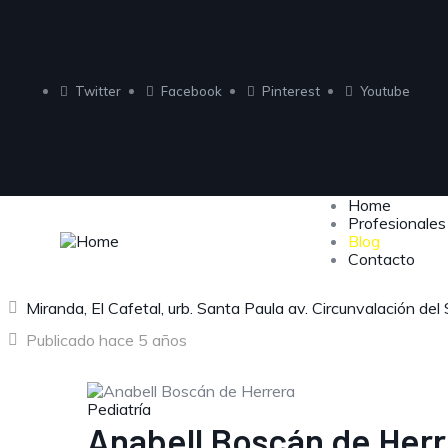
Twitter
Facebook
Pinterest
Youtube
Home
Profesionales
Blog
Contacto
Miranda, El Cafetal, urb. Santa Paula av. Circunvalación del
Publicado hace 5 años
Pediatría
Anabell Boscán de Herr