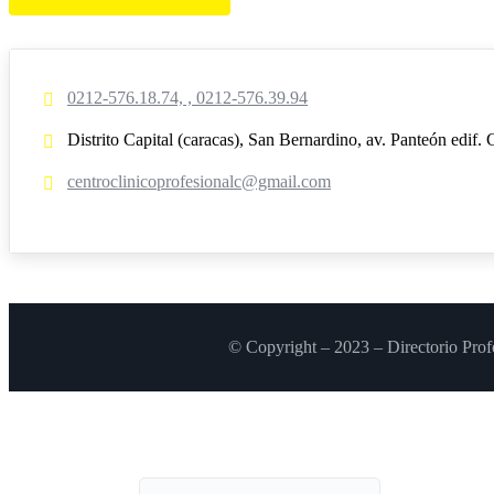
0212-576.18.74, , 0212-576.39.94
Distrito Capital (caracas), San Bernardino, av. Panteón edif.
centroclinicoprofesionalc@gmail.com
© Copyright – 2023 – Directorio Prof