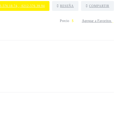
2-576.18.74, , 0212-576.39.94
RESEÑA
COMPARTIR
Precio
$
Agregar a Favoritos