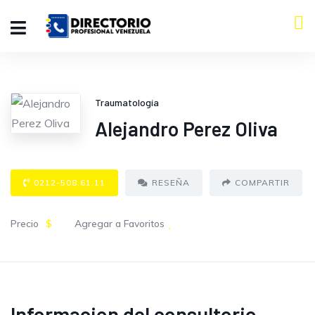
Traumatología
Alejandro Perez Oliva
0212-508.61.11
RESEÑA
COMPARTIR
Precio
$
Agregar a Favoritos
Informacion del consultorio