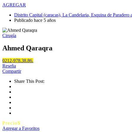
AGREGAR
Distrito Capital (caracas), La Candelaria, Esquina de Paradero
Publicado hace 5 años
Cirugía
Ahmed Qaraqra
0212-978.38.86.
Reseña
Compartir
Share This Post:
Precio
$
Agregar a Favoritos